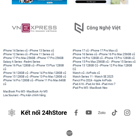
iPhone 14 Series cũ
-
iPhone 13 Series cũ
iPhone 17 cũ
-
iPhone 17 Pro Max cũ
iPhone 12 Series cũ
-
iPhone 11 Series cũ
iPhone 16 Series cũ
-
iPhone 16 Pro Max 256GB cũ
iPhone 17 Pro Max 256GB
-
iPhone 17 Pro 256GB
iPhone 16 Pro 128GB cũ
-
iPhone 15 Pro 128GB cũ
Galaxy A Series
-
Redmi Series
iPhone 15 Pro Max 256GB cũ
-
iPhone 15 Series cũ
iPhone 16 Plus 128GB cũ
-
iPhone 15 Plus 128GB
iPhone 13 128GB Cũ
-
iPhone 12 Pro Max 128GB
cũ
Cũ
iPhone 16 128GB cũ
-
iPhone 14 Pro Max 128GB cũ
Watch cũ
-
AirPods cũ
iPhone 15 128GB cũ
-
iPhone 13 Pro Max 128GB cũ
Watch Series 11
-
Watch SE 2025
iPhone 14 Pro 128GB cũ
-
iPhone 11 Pro Max 64GB
Pencil Pro 2024
-
Apple AirPods
cũ
iPad A16
-
iPad Air M4
-
iPad mini 7
iPad Pro M5
-
MacBook Neo
MacBook Pro M5
-
MacBook Air M5
Loa Sounarc
-
Phụ kiện chính hãng
Kết nối 24hStore