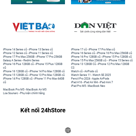
iPhone 14 Series cũ
-
iPhone 13 Series cũ
iPhone 17 cũ
-
iPhone 17 Pro Max cũ
iPhone 12 Series cũ
-
iPhone 11 Series cũ
iPhone 16 Series cũ
-
iPhone 16 Pro Max 256GB cũ
iPhone 17 Pro Max 256GB
-
iPhone 17 Pro 256GB
iPhone 16 Pro 128GB cũ
-
iPhone 15 Pro 128GB cũ
Galaxy A Series
-
Redmi Series
iPhone 15 Pro Max 256GB cũ
-
iPhone 15 Series cũ
iPhone 16 Plus 128GB cũ
-
iPhone 15 Plus 128GB
iPhone 13 128GB Cũ
-
iPhone 12 Pro Max 128GB
cũ
Cũ
iPhone 16 128GB cũ
-
iPhone 14 Pro Max 128GB cũ
Watch cũ
-
AirPods cũ
iPhone 15 128GB cũ
-
iPhone 13 Pro Max 128GB cũ
Watch Series 11
-
Watch SE 2025
iPhone 14 Pro 128GB cũ
-
iPhone 11 Pro Max 64GB
Pencil Pro 2024
-
Apple AirPods
cũ
iPad A16
-
iPad Air M4
-
iPad mini 7
iPad Pro M5
-
MacBook Neo
MacBook Pro M5
-
MacBook Air M5
Loa Sounarc
-
Phụ kiện chính hãng
Kết nối 24hStore