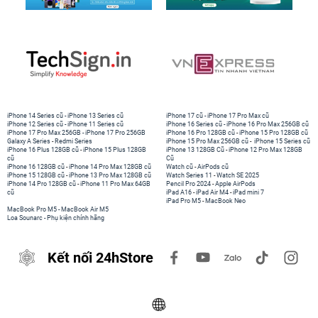
iPhone 14 Series cũ
-
iPhone 13 Series cũ
iPhone 17 cũ
-
iPhone 17 Pro Max cũ
iPhone 12 Series cũ
-
iPhone 11 Series cũ
iPhone 16 Series cũ
-
iPhone 16 Pro Max 256GB cũ
iPhone 17 Pro Max 256GB
-
iPhone 17 Pro 256GB
iPhone 16 Pro 128GB cũ
-
iPhone 15 Pro 128GB cũ
Galaxy A Series
-
Redmi Series
iPhone 15 Pro Max 256GB cũ
-
iPhone 15 Series cũ
iPhone 16 Plus 128GB cũ
-
iPhone 15 Plus 128GB
iPhone 13 128GB Cũ
-
iPhone 12 Pro Max 128GB
cũ
Cũ
iPhone 16 128GB cũ
-
iPhone 14 Pro Max 128GB cũ
Watch cũ
-
AirPods cũ
iPhone 15 128GB cũ
-
iPhone 13 Pro Max 128GB cũ
Watch Series 11
-
Watch SE 2025
iPhone 14 Pro 128GB cũ
-
iPhone 11 Pro Max 64GB
Pencil Pro 2024
-
Apple AirPods
cũ
iPad A16
-
iPad Air M4
-
iPad mini 7
iPad Pro M5
-
MacBook Neo
MacBook Pro M5
-
MacBook Air M5
Loa Sounarc
-
Phụ kiện chính hãng
Kết nối 24hStore