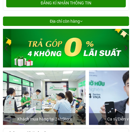
ĐĂNG KÍ NHẬN THÔNG TIN
Địa chỉ còn hàng
Khách mua hàng tại 24hStore
Ca sĩ/Diễn v