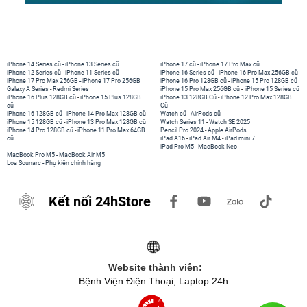
iPhone 14 Series cũ
-
iPhone 13 Series cũ
iPhone 17 cũ
-
iPhone 17 Pro Max cũ
iPhone 12 Series cũ
-
iPhone 11 Series cũ
iPhone 16 Series cũ
-
iPhone 16 Pro Max 256GB cũ
iPhone 17 Pro Max 256GB
-
iPhone 17 Pro 256GB
iPhone 16 Pro 128GB cũ
-
iPhone 15 Pro 128GB cũ
Galaxy A Series
-
Redmi Series
iPhone 15 Pro Max 256GB cũ
-
iPhone 15 Series cũ
iPhone 16 Plus 128GB cũ
-
iPhone 15 Plus 128GB
iPhone 13 128GB Cũ
-
iPhone 12 Pro Max 128GB
cũ
Cũ
iPhone 16 128GB cũ
-
iPhone 14 Pro Max 128GB cũ
Watch cũ
-
AirPods cũ
iPhone 15 128GB cũ
-
iPhone 13 Pro Max 128GB cũ
Watch Series 11
-
Watch SE 2025
iPhone 14 Pro 128GB cũ
-
iPhone 11 Pro Max 64GB
Pencil Pro 2024
-
Apple AirPods
cũ
iPad A16
-
iPad Air M4
-
iPad mini 7
iPad Pro M5
-
MacBook Neo
MacBook Pro M5
-
MacBook Air M5
Loa Sounarc
-
Phụ kiện chính hãng
Kết nối 24hStore
Website thành viên:
Bệnh Viện Điện Thoại, Laptop 24h