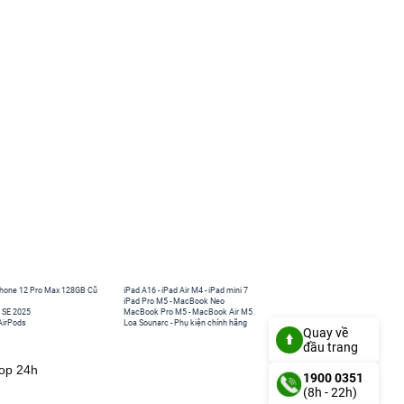
hone 12 Pro Max 128GB Cũ
iPad A16
-
iPad Air M4
-
iPad mini 7
iPad Pro M5
-
MacBook Neo
 SE 2025
MacBook Pro M5
-
MacBook Air M5
AirPods
Loa Sounarc
-
Phụ kiện chính hãng
Quay về
đầu trang
top 24h
1900 0351
(8h - 22h)