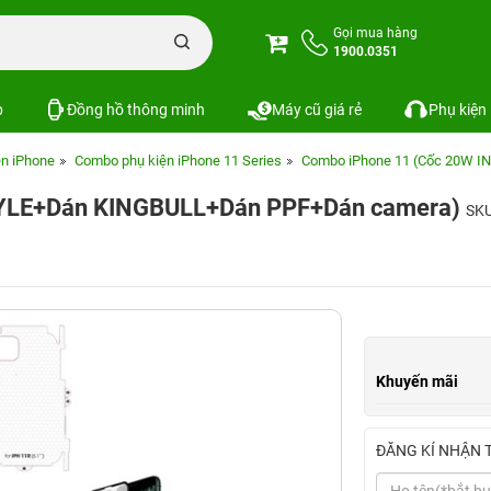
Gọi mua hàng
1900.0351
p
Đồng hồ thông minh
Máy cũ giá rẻ
Phụ kiện
n iPhone
Combo phụ kiện iPhone 11 Series
Combo iPhone 11 (Cốc 20W 
TYLE+Dán KINGBULL+Dán PPF+Dán camera)
SKU
Khuyến mãi
ĐĂNG KÍ NHẬN 