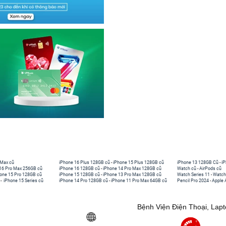
 Max cũ
iPhone 16 Plus 128GB cũ
-
iPhone 15 Plus 128GB cũ
iPhone 13 128GB Cũ
-
iP
16 Pro Max 256GB cũ
iPhone 16 128GB cũ
-
iPhone 14 Pro Max 128GB cũ
Watch cũ
-
AirPods cũ
one 15 Pro 128GB cũ
iPhone 15 128GB cũ
-
iPhone 13 Pro Max 128GB cũ
Watch Series 11
-
Watch
-
iPhone 15 Series cũ
iPhone 14 Pro 128GB cũ
-
iPhone 11 Pro Max 64GB cũ
Pencil Pro 2024
-
Apple 
Bệnh Viện Điện Thoại, Lap