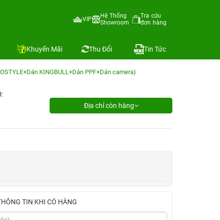
Hệ Thống
Tra cứu
VIP
Showroom
đơn hàng
Khuyến Mãi
Thu Đổi
Tin Tức
INOSTYLE+Dán KINGBULL+Dán PPF+Dán camera)
:
Địa chỉ còn hàng
THÔNG TIN KHI CÓ HÀNG