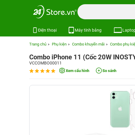
Điện thoại
Máy tính bảng
Lapto
Trang chủ
Phụ kiện
Combo khuyến mãi
Combo phụ kiệ
Combo iPhone 11 (Cốc 20W INOS
VCCOMBO00011
Xem cấu hình
So sánh