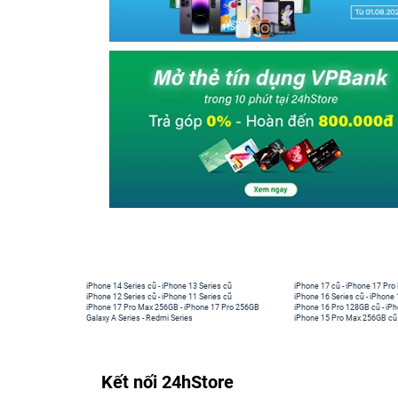
iPhone 14 Series cũ
-
iPhone 13 Series cũ
iPhone 17 cũ
-
iPhone 17 Pro
iPhone 12 Series cũ
-
iPhone 11 Series cũ
iPhone 16 Series cũ
-
iPhone 
iPhone 17 Pro Max 256GB
-
iPhone 17 Pro 256GB
iPhone 16 Pro 128GB cũ
-
iPh
Galaxy A Series
-
Redmi Series
iPhone 15 Pro Max 256GB cũ
Kết nối 24hStore