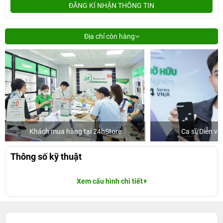
ĐĂNG KÍ NHẬN THÔNG TIN
Địa chỉ còn hàng
Khách mua hàng tại 24hStore
Ca sĩ/Diễn v
Thông số kỹ thuật
Xem cấu hình chi tiết