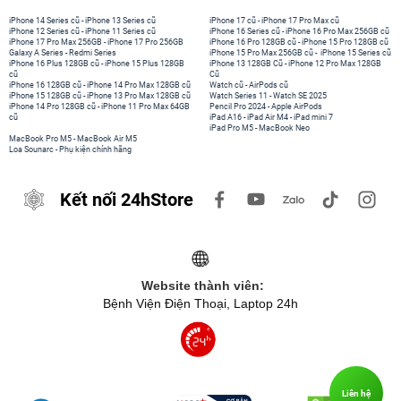
iPhone 14 Series cũ
-
iPhone 13 Series cũ
iPhone 17 cũ
-
iPhone 17 Pro Max cũ
iPhone 12 Series cũ
-
iPhone 11 Series cũ
iPhone 16 Series cũ
-
iPhone 16 Pro Max 256GB cũ
iPhone 17 Pro Max 256GB
-
iPhone 17 Pro 256GB
iPhone 16 Pro 128GB cũ
-
iPhone 15 Pro 128GB cũ
Galaxy A Series
-
Redmi Series
iPhone 15 Pro Max 256GB cũ
-
iPhone 15 Series cũ
iPhone 16 Plus 128GB cũ
-
iPhone 15 Plus 128GB
iPhone 13 128GB Cũ
-
iPhone 12 Pro Max 128GB
cũ
Cũ
iPhone 16 128GB cũ
-
iPhone 14 Pro Max 128GB cũ
Watch cũ
-
AirPods cũ
iPhone 15 128GB cũ
-
iPhone 13 Pro Max 128GB cũ
Watch Series 11
-
Watch SE 2025
iPhone 14 Pro 128GB cũ
-
iPhone 11 Pro Max 64GB
Pencil Pro 2024
-
Apple AirPods
cũ
iPad A16
-
iPad Air M4
-
iPad mini 7
iPad Pro M5
-
MacBook Neo
MacBook Pro M5
-
MacBook Air M5
Loa Sounarc
-
Phụ kiện chính hãng
Kết nối 24hStore
Website thành viên:
Bệnh Viện Điện Thoại, Laptop 24h
Liên hệ